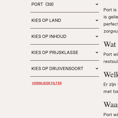
Kies
op
Port is
type
is gel
perfect
zorgvu
Wat 
Port wi
restsu
Welk
Er zijn
met to
Waar
Port w