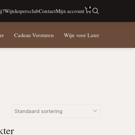
0
j?
Wijnkopersclub
Contact
Mijn account
er
Cadeau Versturen
Wijn voor Later
kter