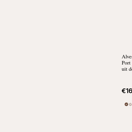
Alve
Port
uit 
€
1
G