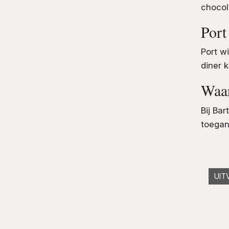
chocol
Port
Port w
diner k
Waar
Bij Ba
toegan
UIT