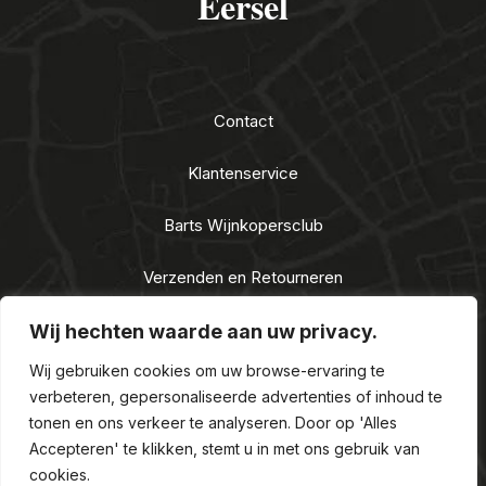
Eersel
Contact
Klantenservice
Barts Wijnkopersclub
Verzenden en Retourneren
Algemene voorwaarden
Wij hechten waarde aan uw privacy.
Wij gebruiken cookies om uw browse-ervaring te
Privacy Statement
verbeteren, gepersonaliseerde advertenties of inhoud te
tonen en ons verkeer te analyseren. Door op 'Alles
Nieuwe Alcoholwet 2021
Accepteren' te klikken, stemt u in met ons gebruik van
cookies.