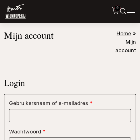
0
Mijn account
Home
»
Mijn
account
Login
Vereist
Gebruikersnaam of e-mailadres
*
Vereist
Wachtwoord
*