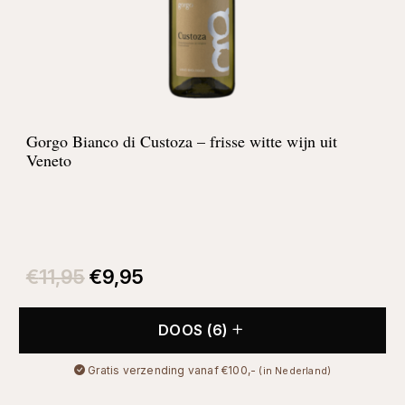
Gorgo Bianco di Custoza – frisse witte wijn uit
Veneto
Oorspronkelijke
Huidige
prijs
prijs
€
11,95
€
9,95
was:
is:
€11,95.
€9,95.
DOOS (6)
Gratis verzending vanaf €100,-
(in Nederland)