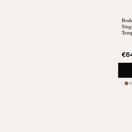
Bode
Sing
Temp
€
6
G