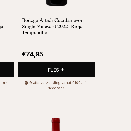
r
Bodega Artadi Cuerdamayor
ja
Single Vineyard 2022- Rioja
Tempranillo
€
74,95
FLES
,-
Gratis verzending vanaf €100,-
(in
(in
Nederland)