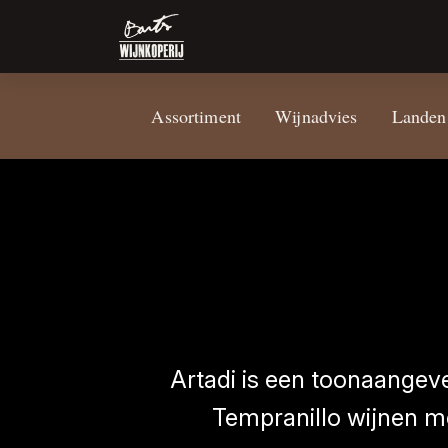
Assortiment
Wijnadvies
Landen
Artadi is een toonaangev
Tempranillo wijnen me