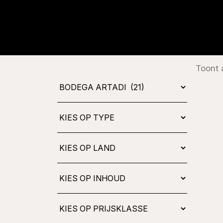
Toont a
Kies
op
type