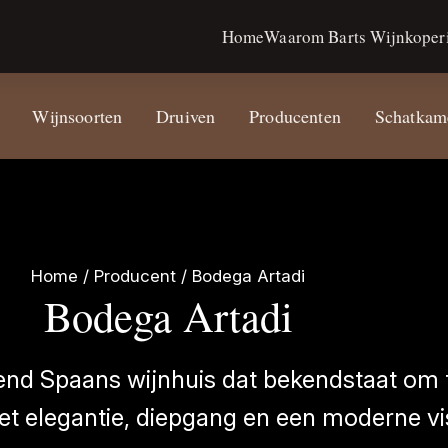
Home
Waarom Barts Wijnkoperi
Wijnsoorten
Druiven
Producenten
Schatkam
Home
/ Producent / Bodega Artadi
Bodega Artadi
end Spaans wijnhuis dat bekendstaat om 
t elegantie, diepgang en een moderne vis