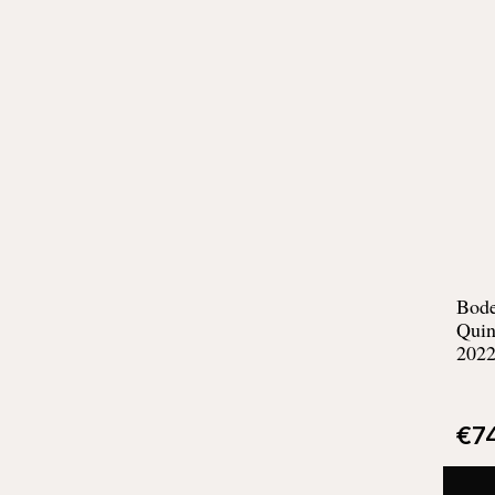
Bode
Quin
2022
€
7