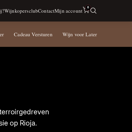
0
j?
Wijnkopersclub
Contact
Mijn account
er
Cadeau Versturen
Wijn voor Later
terroirgedreven
ie op Rioja.