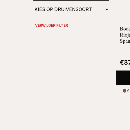
Bode
Rioj
Span
€
3
G