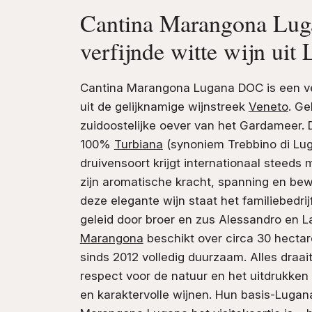
Cantina Marangona Lu
verfijnde witte wijn uit
Cantina Marangona Lugana DOC is een ver
uit de gelijknamige wijnstreek
Veneto
. Ge
zuidoostelijke oever van het Gardameer. 
100%
Turbiana
(synoniem Trebbino di Lug
druivensoort krijgt internationaal steed
zijn aromatische kracht, spanning en bew
deze elegante wijn staat het familiebedrij
geleid door broer en zus Alessandro en L
Marangona
beschikt over circa 30 hectar
sinds 2012 volledig duurzaam. Alles draait
respect voor de natuur en het uitdrukken v
en karaktervolle wijnen. Hun basis-Luga