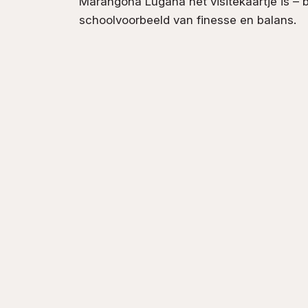
Marangona Lugana het visitekaartje is – 
schoolvoorbeeld van finesse en balans.