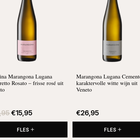
ina Marangona Lugana
Marangona Lugana Cement
retto Rosato –
frisse rosé uit
karaktervolle witte wijn uit
to
Veneto
Oorspronkelijke
Huidige
prijs
prijs
7,95
€
15,95
€
26,95
was:
is:
€17,95.
€15,95.
FLES
FLES