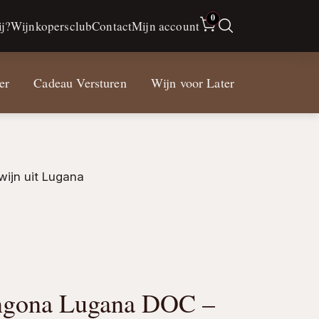
0
j?
Wijnkopersclub
Contact
Mijn account
er
Cadeau Versturen
Wijn voor Later
wijn uit Lugana
ngona Lugana DOC –