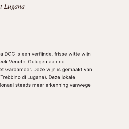
it Lugana
jke
e
.
 DOC is een verfijnde, frisse
witte wijn
reek
Veneto
. Gelegen aan de
het Gardameer. Deze wijn is gemaakt van
Trebbino di Lugana). Deze lokale
nationaal steeds meer erkenning vanwege