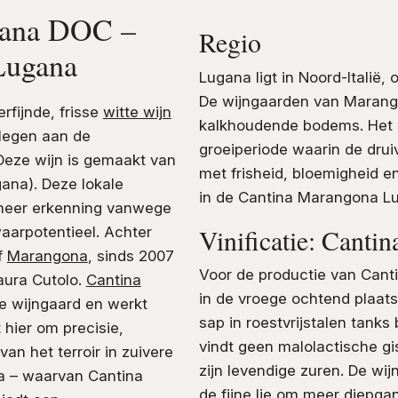
gana DOC –
Regio
 Lugana
Lugana ligt in Noord-Italië,
De wijngaarden van Marango
fijnde, frisse
witte wijn
kalkhoudende bodems. Het m
legen aan de
groeiperiode waarin de druive
Deze wijn is gemaakt van
met frisheid, bloemigheid en
ana). Deze lokale
in de Cantina Marangona L
s meer erkenning vanwege
Vinificatie: Cant
aarpotentieel. Achter
f
Marangona
, sinds 2007
Voor de productie van Cant
aura Cutolo.
Cantina
in de vroege ochtend plaats
e wijngaard en werkt
sap in roestvrijstalen tanks
 hier om precisie,
vindt geen malolactische gi
an het terroir in zuivere
zijn levendige zuren. De wi
na – waarvan Cantina
de fijne lie om meer diepga