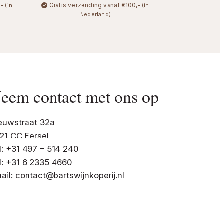
,-
Gratis verzending vanaf €100,-
(in
(in
Nederland)
eem contact met ons op
euwstraat 32a
21 CC Eersel
l: +31 497 – 514 240
l: +31 6 2335 4660
ail:
contact@bartswijnkoperij.nl