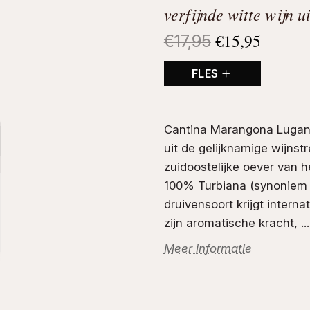
verfijnde witte wijn u
€
15,95
Oorspronkeli
Huidig
€
17,95
prijs
prijs
FLES
was:
is:
€17,95.
€15,95
Cantina Marangona Lugana
uit de gelijknamige wijnst
zuidoostelijke oever van 
100%
Turbiana
(synoniem 
druivensoort krijgt inter
zijn aromatische kracht, ...
Meer informatie