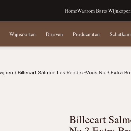
Home
Waarom Barts Wijnkoperi
Wijnsoorten
Druiven
Producenten
Schatkam
ijnen
/ Billecart Salmon Les Rendez-Vous No.3 Extra Br
Billecart Sal
No.3 Extra B