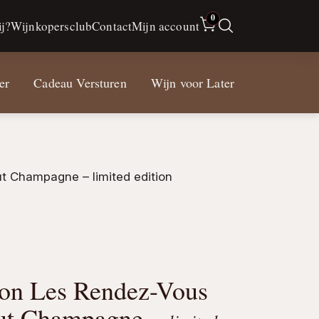
0
j?
Wijnkopersclub
Contact
Mijn account
er
Cadeau Versturen
Wijn voor Later
ut Champagne – limited edition
mon Les Rendez-Vous
rut Champagne –