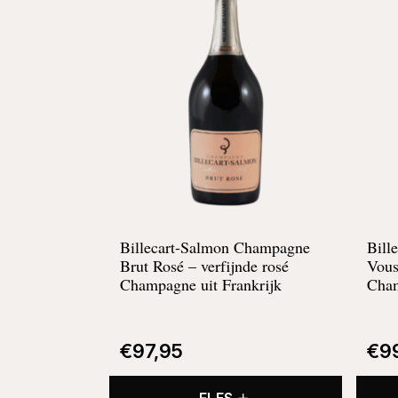
Billecart-Salmon Champagne
Bill
Brut Rosé –
verfijnde rosé
Vous
Champagne uit Frankrijk
Cha
€
97,95
€
9