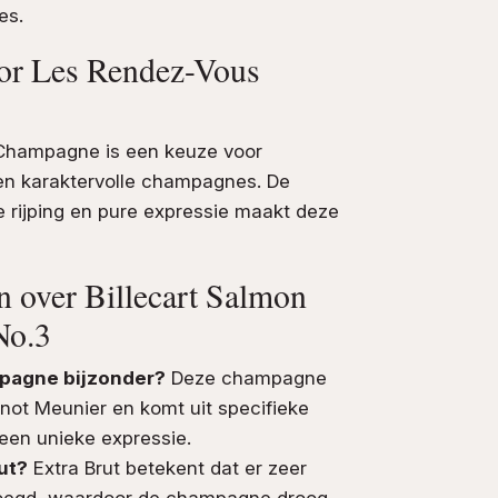
es.
or Les Rendez-Vous
t Champagne is een keuze voor
 en karaktervolle champagnes. De
ge rijping en pure expressie maakt deze
n over Billecart Salmon
No.3
pagne bijzonder?
Deze champagne
not Meunier en komt uit specifieke
 een unieke expressie.
ut?
Extra Brut betekent dat er zeer
evoegd, waardoor de champagne droog