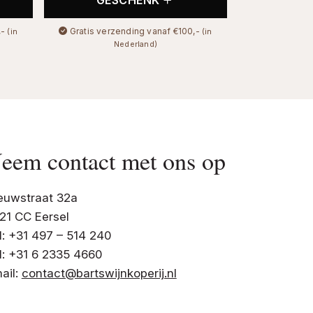
GESCHENK
,-
Gratis verzending vanaf €100,-
(in
(in
Nederland)
eem contact met ons op
euwstraat 32a
21 CC Eersel
l: +31 497 – 514 240
l: +31 6 2335 4660
ail:
contact@bartswijnkoperij.nl