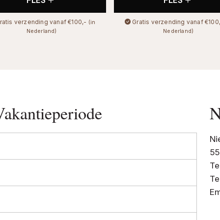
FLES
FLES
ratis verzending vanaf €100,-
Gratis verzending vanaf €100
(in
Nederland)
Nederland)
Vakantieperiode
N
Ni
55
Te
Te
Em