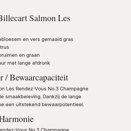
Billecart Salmon Les
ndebloesem en vers gemaaid gras
itrus
 pruimen en graan
uur met lange afdronk
 / Bewaarcapaciteit
lmon Les Rendez-Vous No.3 Champagne
le smaakbeleving. Dankzij de lange
ne een uitstekend bewaarpotentieel.
e Harmonie
 Rendez-Vous No.3 Champagne