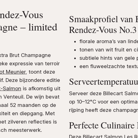
endez-Vous
Smaakprofiel van 
gne – limited
Rendez-Vous No.3
florale aroma’s van li
tonen van wit fruit en c
Extra Brut Champagne
subtiele hints van gele
ke expressie van terroir
een fluweelzachte text
ot Meunier
, toont deze
Serveertemperatuur
. Deze bijzondere editie
rt-Salmon
is afkomstig uit
Serveer deze Billecart Sa
 Venteuil. De wijn bevat
op 10–12°C voor een optima
imaal 52 maanden op de
rijping heeft deze champag
xiteit en diepgang. Met
t zilveren reflecties is
Perfecte Culinair
sch meesterwerk.
Deze Billecart Salmon Les