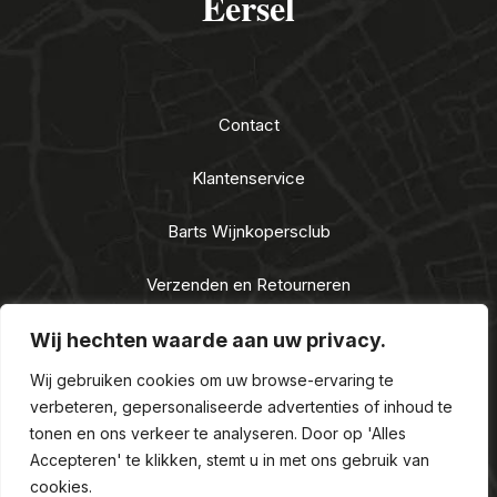
Eersel
Contact
Klantenservice
Barts Wijnkopersclub
Verzenden en Retourneren
Algemene voorwaarden
Wij hechten waarde aan uw privacy.
Wij gebruiken cookies om uw browse-ervaring te
Privacy Statement
verbeteren, gepersonaliseerde advertenties of inhoud te
tonen en ons verkeer te analyseren. Door op 'Alles
Nieuwe Alcoholwet 2021
Accepteren' te klikken, stemt u in met ons gebruik van
cookies.