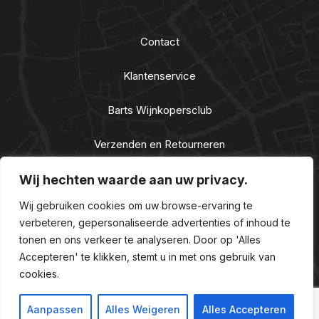
Contact
Klantenservice
Barts Wijnkopersclub
Verzenden en Retourneren
Algemene voorwaarden
Wij hechten waarde aan uw privacy.
Wij gebruiken cookies om uw browse-ervaring te
Privacy Statement
verbeteren, gepersonaliseerde advertenties of inhoud te
tonen en ons verkeer te analyseren. Door op 'Alles
Nieuwe Alcoholwet 2021
Accepteren' te klikken, stemt u in met ons gebruik van
cookies.
Aanpassen
Alles Weigeren
Alles Accepteren