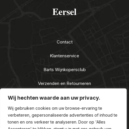
Eersel
Contact
Klantenservice
Barts Wijnkopersclub
Verzenden en Retourneren
Algemene voorwaarden
Wij hechten waarde aan uw privacy.
Wij gebruiken cookies om uw browse-ervaring te
Privacy Statement
verbeteren, gepersonaliseerde advertenties of inhoud te
tonen en ons verkeer te analyseren. Door op 'Alles
Nieuwe Alcoholwet 2021
Accepteren' te klikken, stemt u in met ons gebruik van