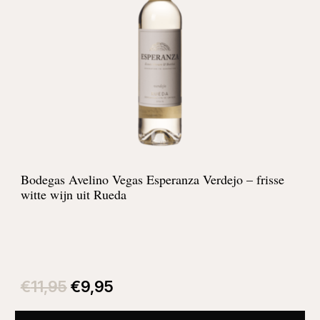
Bodegas Avelino Vegas Esperanza Verdejo – frisse
witte wijn uit Rueda
Oorspronkelijke
Huidige
prijs
prijs
€
11,95
€
9,95
was:
is:
€11,95.
€9,95.