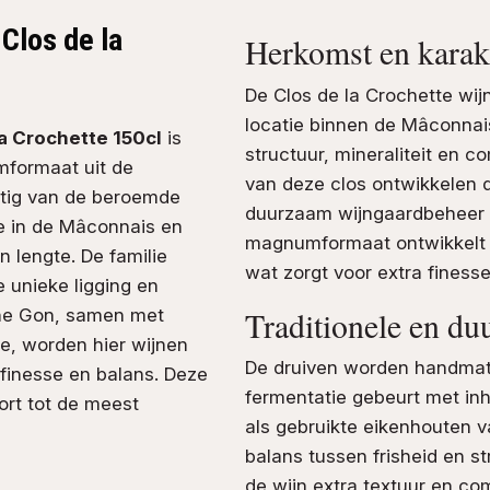
Clos de la
Herkomst en karak
De Clos de la Crochette wijn
locatie binnen de Mâconnai
a Crochette 150cl
is
structuur, mineraliteit en c
formaat uit de
van deze clos ontwikkelen d
stig van de beroemde
duurzaam wijngaardbeheer bli
e in de Mâconnais en
magnumformaat ontwikkelt 
n lengte. De familie
wat zorgt voor extra finesse
 unieke ligging en
Traditionele en du
ine Gon, samen met
e, worden hier wijnen
De druiven worden handmati
 finesse en balans. Deze
fermentatie gebeurt met inh
rt tot de meest
als gebruikte eikenhouten v
balans tussen frisheid en str
de wijn extra textuur en comp