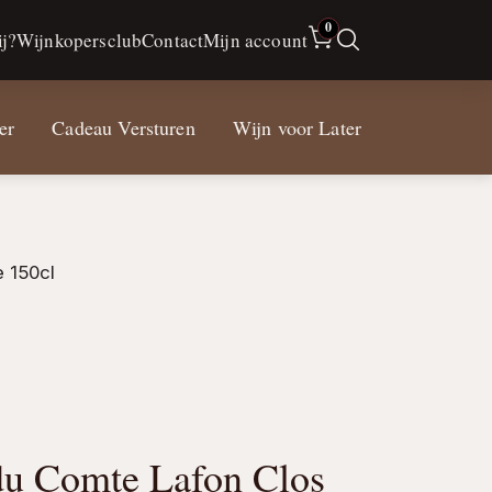
0
j?
Wijnkopersclub
Contact
Mijn account
er
Cadeau Versturen
Wijn voor Later
e 150cl
 du Comte Lafon Clos