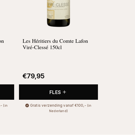
on
Les Héritiers du Comte Lafon
Viré-Clessé 150cl
€
79,95
FLES
,-
Gratis verzending vanaf €100,-
(in
(in
Nederland)