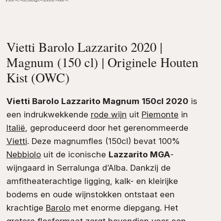
Vietti Barolo Lazzarito 2020 |
Magnum (150 cl) | Originele Houten
Kist (OWC)
Vietti Barolo Lazzarito Magnum 150cl 2020
is
een indrukwekkende
rode wijn
uit
Piemonte
in
Italië
, geproduceerd door het gerenommeerde
Vietti
. Deze magnumfles (150cl) bevat 100%
Nebbiolo
uit de iconische
Lazzarito MGA
-
wijngaard in Serralunga d’Alba. Dankzij de
amfitheaterachtige ligging, kalk- en kleirijke
bodems en oude wijnstokken ontstaat een
krachtige
Barolo
met enorme diepgang. Het
grotere flesformaat zorgt bovendien voor een