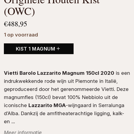
(OWC)
€
488,95
1 op voorraad
KIST 1 MAGNUM
Vietti Barolo Lazzarito Magnum 150cl 2020
is een
indrukwekkende
rode wijn
uit
Piemonte
in
Italië
,
geproduceerd door het gerenommeerde
Vietti
. Deze
magnumfles (150cl) bevat 100%
Nebbiolo
uit de
iconische
Lazzarito MGA
-wijngaard in Serralunga
d’Alba. Dankzij de amfitheaterachtige ligging, kalk-
en ...
Meer informatie