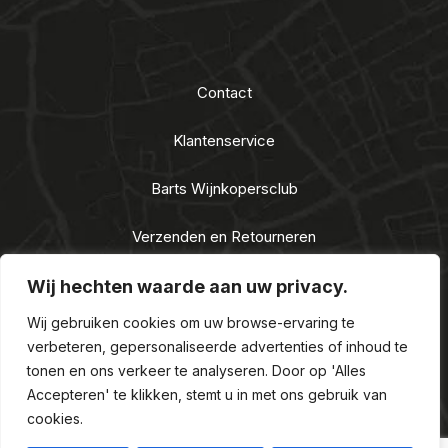
Contact
Klantenservice
Barts Wijnkopersclub
Verzenden en Retourneren
Algemene voorwaarden
Wij hechten waarde aan uw privacy.
Wij gebruiken cookies om uw browse-ervaring te
Privacy Statement
verbeteren, gepersonaliseerde advertenties of inhoud te
tonen en ons verkeer te analyseren. Door op 'Alles
Nieuwe Alcoholwet 2021
Accepteren' te klikken, stemt u in met ons gebruik van
cookies.