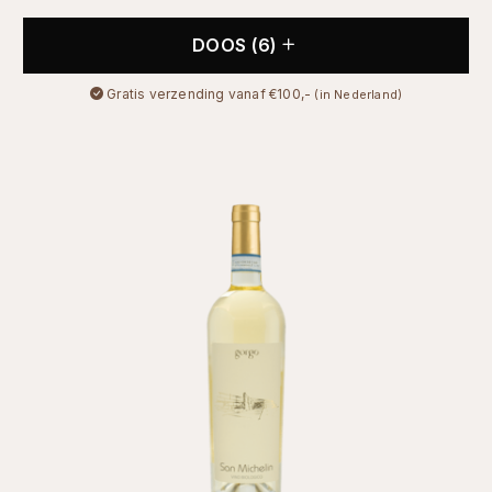
€11,95.
€9,95.
DOOS (6)
Gratis verzending vanaf €100,-
(in Nederland)