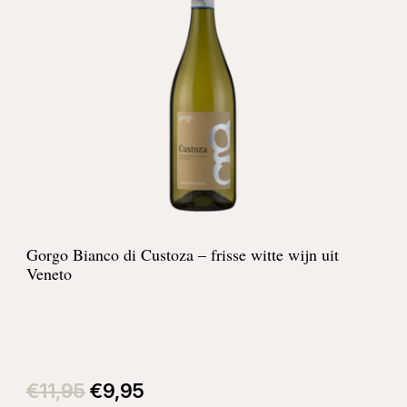
Gorgo Bianco di Custoza – frisse witte wijn uit
Veneto
Oorspronkelijke
Huidige
prijs
prijs
€
11,95
€
9,95
was:
is: