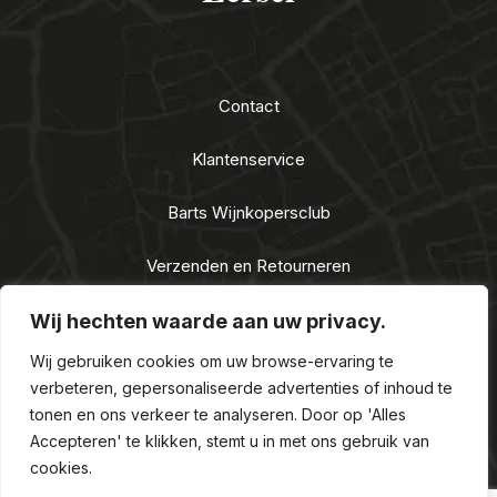
Contact
Klantenservice
Barts Wijnkopersclub
Verzenden en Retourneren
Algemene voorwaarden
Wij hechten waarde aan uw privacy.
Wij gebruiken cookies om uw browse-ervaring te
Privacy Statement
verbeteren, gepersonaliseerde advertenties of inhoud te
tonen en ons verkeer te analyseren. Door op 'Alles
Nieuwe Alcoholwet 2021
Accepteren' te klikken, stemt u in met ons gebruik van
cookies.