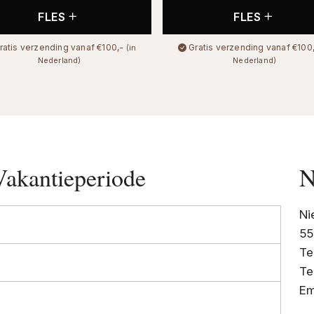
FLES
FLES
ratis verzending vanaf €100,-
Gratis verzending vanaf €100
(in
Nederland)
Nederland)
Vakantieperiode
N
Ni
55
Te
Te
Em