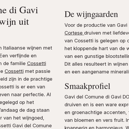
ne di Gavi
De wijngaarden
ijn uit
Voor de productie van Gavi
Cortese
druiven met liefdev
van Cossetti is gelegen op
 Italiaanse wijnen met
het kloppende hart van de 
Een verfijnde en
van een gunstige blootstel
an de familie
Cossetti
Dit alles resulteert in wijne
ie
Cossetti
met passie
en een aangename mineralit
ld zijn in de prachtige
Smaakprofiel
ssetti is er een van
even naar perfectie. Al
Gavi del Comune di Gavi D
oegelegd op het
druiven en is een ware expr
 Vandaag de dag staan
en groenachtige accenten, 
r van het wijngoed,
van bloemen en vers fruit. 
etti Gavi del Comune
knapperig en harmonieus. Wa