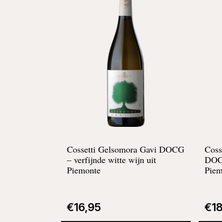
Cossetti Gelsomora Gavi DOCG
Coss
–
verfijnde witte wijn uit
DO
Piemonte
Piem
€
16,95
€
1