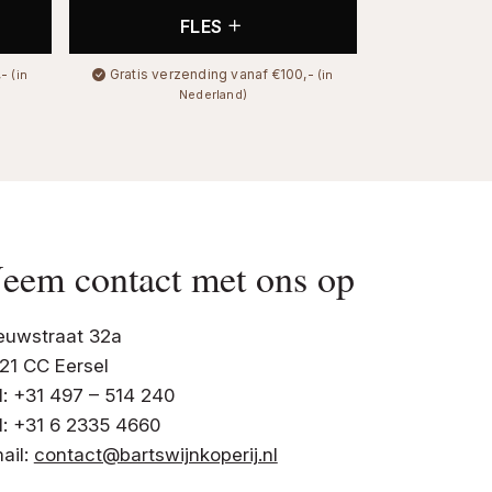
FLES
,-
Gratis verzending vanaf €100,-
(in
(in
Nederland)
eem contact met ons op
euwstraat 32a
21 CC Eersel
l: +31 497 – 514 240
l: +31 6 2335 4660
ail:
contact@bartswijnkoperij.nl