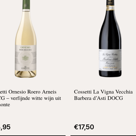
etti Ornesio Roero Arneis
Cossetti La Vigna Vecchia
CG –
verfijnde witte wijn uit
Barbera d’Asti DOCG
onte
8,95
€
17,50