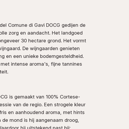
 del Comune di Gavi DOCG gedijen de
olle zorg en aandacht. Het landgoed
 ongeveer 30 hectare grond. Het vormt
wijngaard. De wijngaarden genieten
ling en een unieke bodemgesteldheid.
n met intense aroma's, fijne tannines
eit.
OCG is gemaakt van 100% Cortese-
essie van de regio. Een strogele kleur
fris en aanhoudend aroma, met hints
In de mond is hij aangenaam droog,
ardoor hij uitstekend past bij: