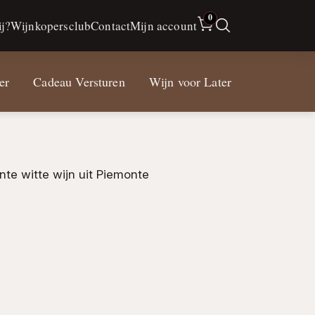
0
j?
Wijnkopersclub
Contact
Mijn account
er
Cadeau Versturen
Wijn voor Later
te witte wijn uit Piemonte