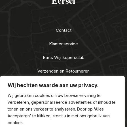
Eersel
Contact
Klantenservice
Barts Wijnkopersclub
Verzenden en Retourneren
Algemene voorwaarden
Wij hechten waarde aan uw privacy.
Wij gebruiken cookies om uw browse-ervaring te
Privacy Statement
verbeteren, gepersonaliseerde advertenties of inhoud te
tonen en ons verkeer te analyseren. Door op 'Alles
Nieuwe Alcoholwet 2021
Accepteren' te klikken, stemt u in met ons gebruik van
cookies.