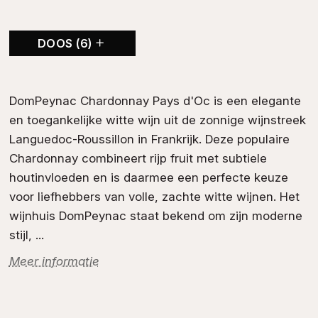
prijs
prijs
was:
is:
DOOS (6)
€13,95.
€11,95.
DomPeynac Chardonnay Pays d'Oc is een elegante
en toegankelijke
witte wijn
uit de zonnige wijnstreek
Languedoc-Roussillon
in
Frankrijk
. Deze populaire
Chardonnay
combineert rijp fruit met subtiele
houtinvloeden en is daarmee een perfecte keuze
voor liefhebbers van volle, zachte witte wijnen. Het
wijnhuis
DomPeynac
staat bekend om zijn moderne
stijl, ...
Meer informatie