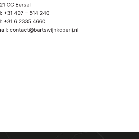
21 CC Eersel
l: +31 497 – 514 240
l: +31 6 2335 4660
ail:
contact@bartswijnkoperij.nl