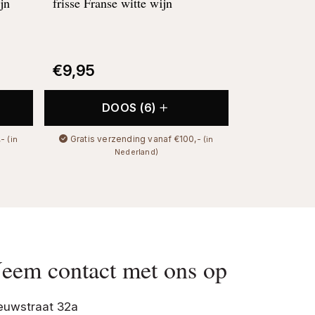
jn
frisse Franse witte wijn
€
9,95
DOOS (6)
,-
Gratis verzending vanaf €100,-
(in
(in
Nederland)
eem contact met ons op
euwstraat 32a