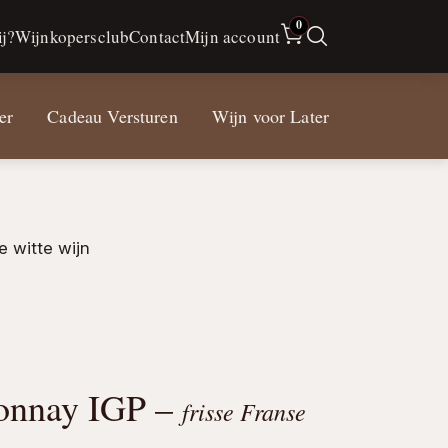
0
j?
Wijnkopersclub
Contact
Mijn account
er
Cadeau Versturen
Wijn voor Later
e witte wijn
donnay IGP –
frisse Franse