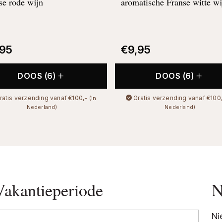
se rode wijn
aromatische Franse witte wi
,95
€
9,95
DOOS (6)
DOOS (6)
ratis verzending vanaf €100,-
Gratis verzending vanaf €100
(in
Nederland)
Nederland)
Vakantieperiode
N
Ni