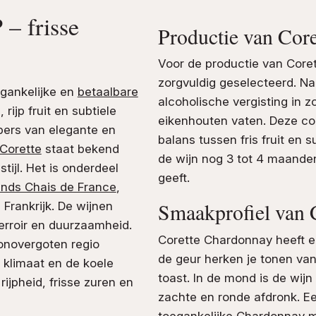
– frisse
Productie van Cor
Voor de productie van Core
zorgvuldig geselecteerd. Na
gankelijke en
betaalbare
alcoholische vergisting in z
 rijp fruit en subtiele
eikenhouten vaten. Deze co
bbers van elegante en
balans tussen fris fruit en s
Corette
staat bekend
de wijn nog 3 tot 4 maanden
tijl. Het is onderdeel
geeft.
nds Chais de France
,
Smaakprofiel van 
Frankrijk. De wijnen
rroir en duurzaamheid.
Corette Chardonnay heeft ee
onovergoten regio
de geur herken je tonen van r
 klimaat en de koele
toast. In de mond is de wijn
ijpheid, frisse zuren en
zachte en ronde afdronk. Ee
toegankelijke
Chardonnay
m