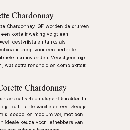
ette Chardonnay
tte Chardonnay IGP worden de druiven
 een korte inweking volgt een
owel roestvrijstalen tanks als
mbinatie zorgt voor een perfecte
ubtiele houtinvloeden. Vervolgens rijpt
, wat extra rondheid en complexiteit
Corette Chardonnay
n aromatisch en elegant karakter. In
ijp fruit, lichte vanille en een vleugje
 fris, soepel en medium vol, met een
n ideale keuze voor liefhebbers van
et een subtiele houttoets.