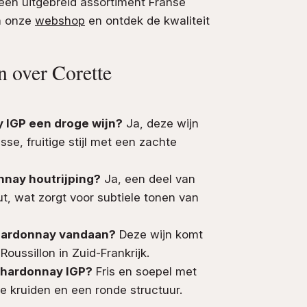
een uitgebreid assortiment Franse
ia onze
webshop
en ontdek de kwaliteit
n over Corette
 IGP een droge wijn?
Ja, deze wijn
sse, fruitige stijl met een zachte
nnay houtrijping?
Ja, een deel van
ut, wat zorgt voor subtiele tonen van
hardonnay vandaan?
Deze wijn komt
oussillon in Zuid-Frankrijk.
Chardonnay IGP?
Fris en soepel met
hte kruiden en een ronde structuur.