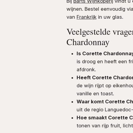
Bij
Barts Wijnkoperij
vindt u 
wijnen. Bestel eenvoudig v
van
Frankrijk
in uw glas.
Veelgestelde vrage
Chardonnay
Is Corette Chardonnay
is droog en heeft een fri
afdronk.
Heeft Corette Chardo
de wijn rijpt op eikenho
vanille en toast.
Waar komt Corette C
uit de regio Languedoc-R
Hoe smaakt Corette 
tonen van rijp fruit, lic