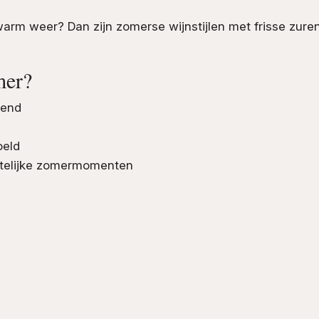
 warm weer? Dan zijn zomerse wijnstijlen met frisse zuren
mer?
send
oeld
stelijke zomermomenten