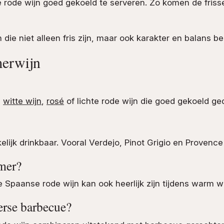
te rode wijn goed gekoeld te serveren. Zo komen de friss
ie niet alleen fris zijn, maar ook karakter en balans b
merwijn
e
witte wijn
,
rosé
of lichte rode wijn die goed gekoeld g
kelijk drinkbaar. Vooral Verdejo, Pinot Grigio en Provenc
omer?
sse Spaanse rode wijn kan ook heerlijk zijn tijdens warm w
erse barbecue?