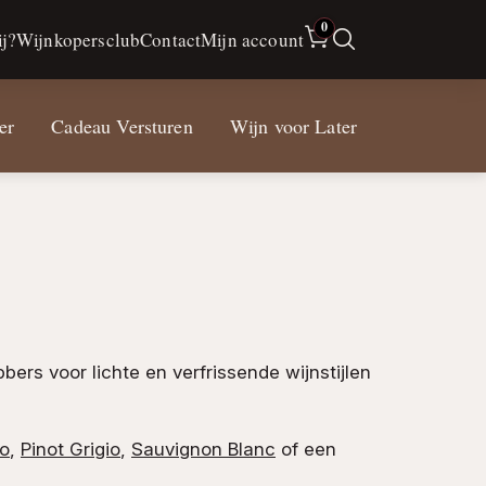
0
j?
Wijnkopersclub
Contact
Mijn account
er
Cadeau Versturen
Wijn voor Later
bers voor lichte en verfrissende wijnstijlen
jo
,
Pinot Grigio
,
Sauvignon Blanc
of een