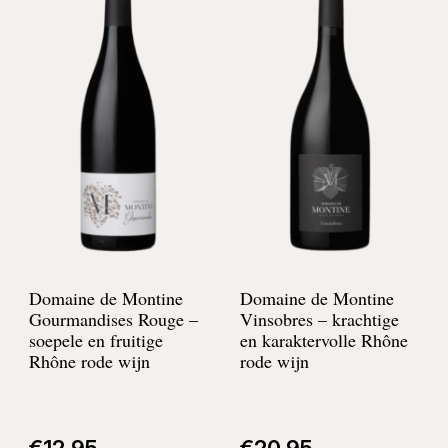
Domaine de Montine
Domaine de Montine
Gourmandises Rouge –
Vinsobres –
krachtige
soepele en fruitige
en karaktervolle Rhône
Rhône rode wijn
rode wijn
€
12,95
€
20,95