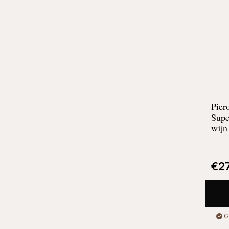
Pier
Supe
wijn
€
2
G