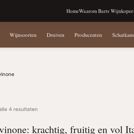
Home
Waarom Barts Wijnkoperi
Wijnsoorten
Druiven
Producenten
Schatkam
vinone
alle 4 resultaten
inone: krachtig, fruitig en vol It