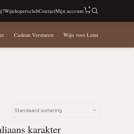
0
j?
Wijnkopersclub
Contact
Mijn account
er
Cadeau Versturen
Wijn voor Later
aliaans karakter