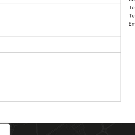
Te
Te
Em