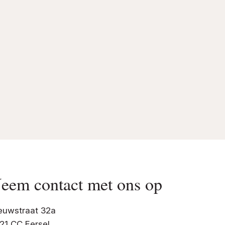
eem contact met ons op
euwstraat 32a
21 CC Eersel