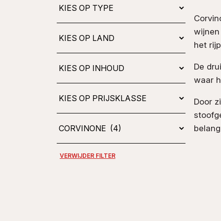
Kies
op
Corvin
type
wijnen
het rij
De dru
waar hi
Door zi
stoofg
belangr