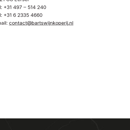
l: +31 497 – 514 240
l: +31 6 2335 4660
ail:
contact@bartswijnkoperij.nl