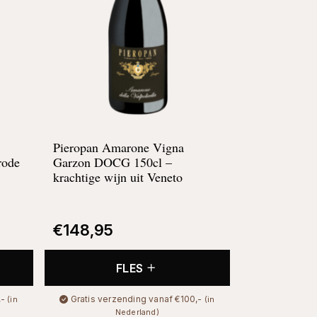
Pieropan Amarone Vigna
rode
Garzon DOCG 150cl –
krachtige wijn uit Veneto
€
148,95
FLES
,-
Gratis verzending vanaf €100,-
(in
(in
Nederland)