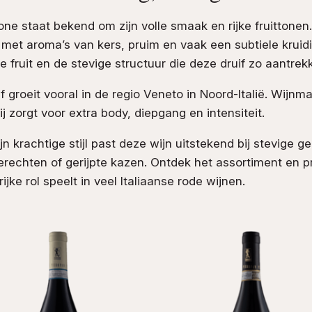
one staat bekend om zijn volle smaak en rijke fruittonen
 met aroma’s van kers, pruim en vaak een subtiele kruid
pe fruit en de stevige structuur die deze druif zo aantrek
if groeit vooral in de regio Veneto in Noord-Italië. Wijnm
j zorgt voor extra body, diepgang en intensiteit.
jn krachtige stijl past deze wijn uitstekend bij stevige 
erechten of gerijpte kazen. Ontdek het assortiment en 
ijke rol speelt in veel Italiaanse rode wijnen.