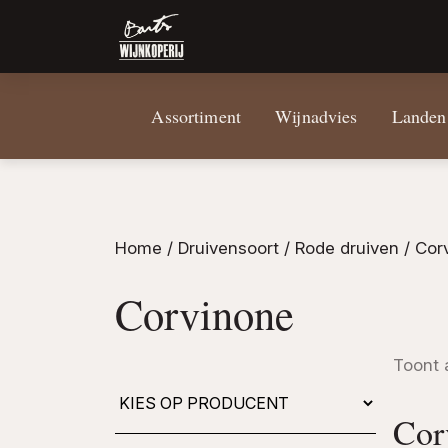
Assortiment
Wijnadvies
Landen
Home
/ Druivensoort /
Rode druiven
/ Cor
Corvinone
Toont 
Corv