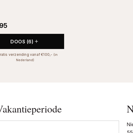
,95
DOOS (6)
ratis verzending vanaf €100,-
(in
Nederland)
Vakantieperiode
N
Ni
55